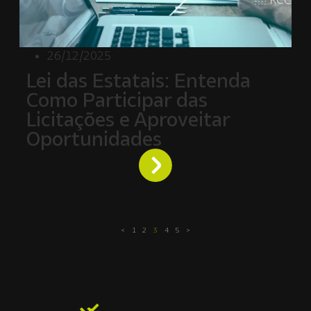
26/12/2025
Lei das Estatais: Entenda
Como Participar das
Licitações e Aproveitar
Oportunidades
<
1
2
3
4
5
>