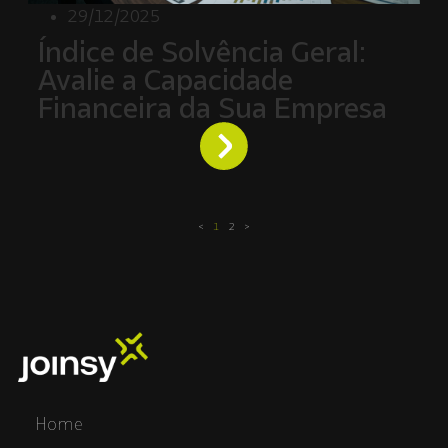
29/12/2025
Índice de Solvência Geral:
Avalie a Capacidade
Financeira da Sua Empresa
<
1
2
>
Home