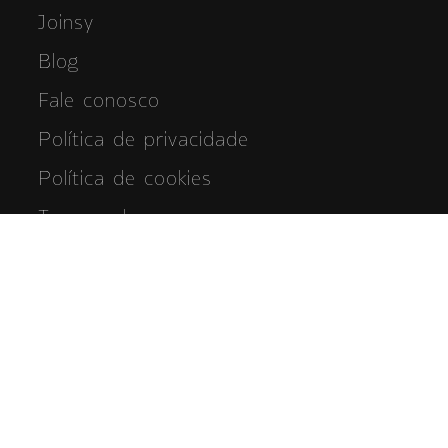
Joinsy
Blog
Fale conosco
Política de privacidade
Política de cookies
Termos de uso
Termos e condições
Nossas redes
Copyright 2026 © Todos os Direitos Reservados.