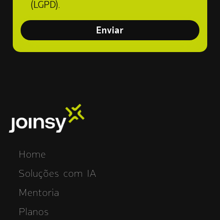
(LGPD).
Enviar
Home
Soluções com IA
Mentoria
Planos