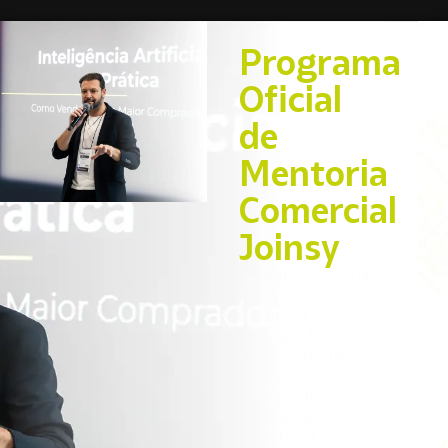
Programa
Oficial
de
Mentoria
Comercial
Joinsy
Transforme sua
equipe em uma
máquina de
vendas B2G e
B2B com IA,
dados e
estratégia.
Conheça a
Mentoria