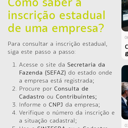
Como saber a
inscrição estadual
de uma empresa?
0
Para consultar a inscrição estadual,
C
siga este passo a passo:
g
Acesse o site da
Secretaria da
Fazenda (SEFAZ)
do estado onde
a empresa está registrada;
Procure por
Consulta de
Cadastro
ou
Contribuintes;
Informe o
CNPJ
da empresa;
Verifique o número da inscrição e
a situação cadastral;
0