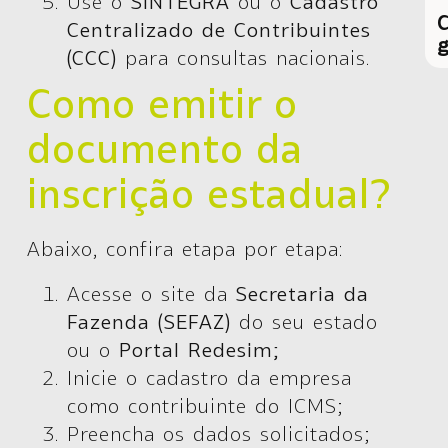
Use o
SINTEGRA
ou o
Cadastro
C
Centralizado de Contribuintes
g
(CCC)
para consultas nacionais.
Como emitir o
documento da
inscrição estadual?
Abaixo, confira etapa por etapa:
Acesse o site da
Secretaria da
Fazenda (SEFAZ)
do seu estado
ou o
Portal Redesim;
Inicie o cadastro da empresa
como contribuinte do ICMS;
Preencha os dados solicitados;