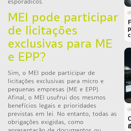
esporádicos.
MEI pode participar
0
F
de licitações
p
c
exclusivas para ME
e EPP?
Sim
, o MEI pode participar de
licitações exclusivas para micro e
pequenas empresas (ME e EPP).
Afinal, o MEI usufrui dos mesmos
benefícios legais e prioridades
0
previstas em lei. No entanto, todas as
C
obrigações exigidas, como
g
apresentação de documentos ou