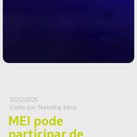
10/12/2025
Escrito por:
Marketing Joinsy
MEI pode
participar de