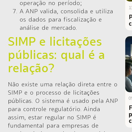
operação no período;
1
A ANP valida, consolida e utiliza
P
os dados para fiscalização e
c
análise de mercado.
SIMP e licitações
públicas: qual é a
relação?
Não existe uma relação direta entre o
SIMP e o processo de
licitações
0
públicas
. O sistema é usado pela ANP
F
para controle regulatório. Ainda
p
assim, estar regular no SIMP é
c
fundamental para empresas de