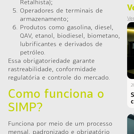
Retalhista);
V
Operadores de terminais de
Ve
armazenamento;
Produtos como gasolina, diesel,
QAV, etanol, biodiesel, biometano,
lubrificantes e derivados de
petróleo.
Essa obrigatoriedade garante
rastreabilidade, conformidade
regulatória e controle do mercado.
2
Como funciona o
S
c
SIMP?
Funciona por meio de um processo
mensal, padronizado e obrigatório