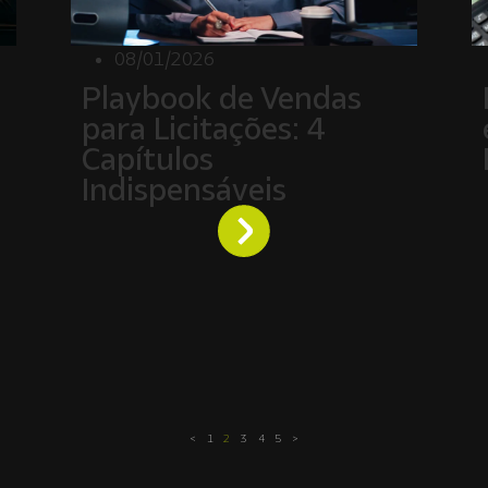
08/01/2026
Playbook de Vendas
para Licitações: 4
Capítulos
Indispensáveis
<
1
2
3
4
5
>