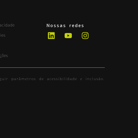
vacidade
Nossas redes
ies
ções
guir parâmetros de acessibilidade e inclusão.