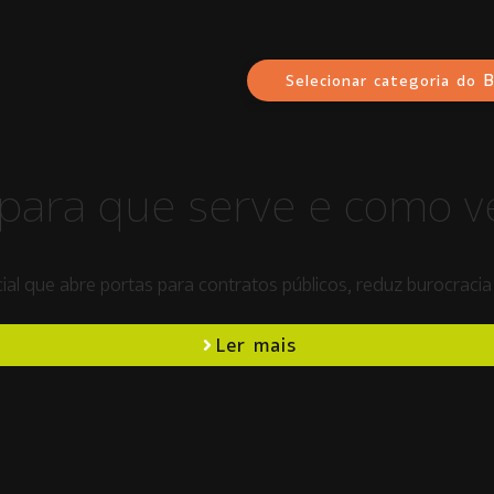
B
Selecionar categoria do
 para que serve e como v
ial que abre portas para contratos públicos, reduz burocraci
Ler mais