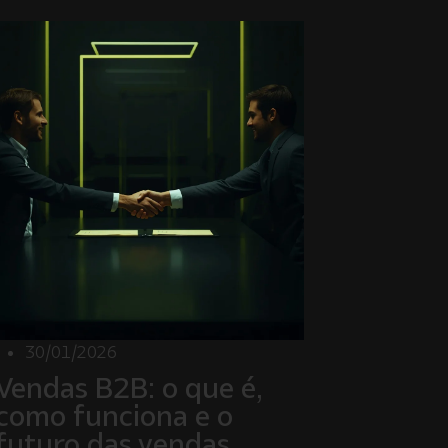
30/01/2026
Vendas B2B: o que é,
como funciona e o
futuro das vendas