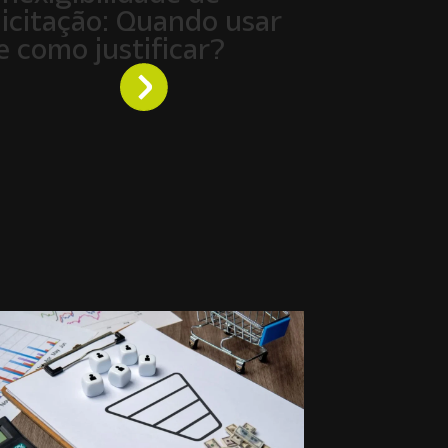
licitação: Quando usar
e como justificar?