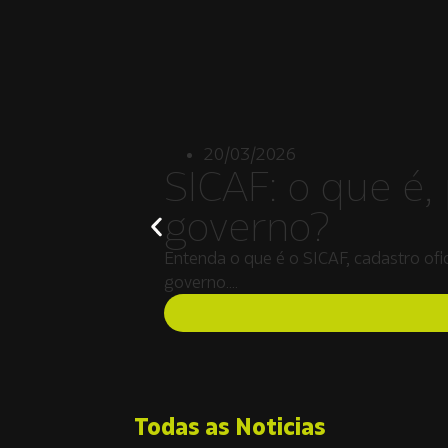
20/03/2026
SICAF: o que é,
governo?
Entenda o que é o SICAF, cadastro ofic
governo….
Todas as Noticias