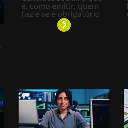
é, como emitir, quem
faz e se é obrigatório
s