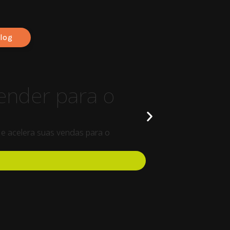
log
20/03/
ender para o
Alert
preju
a e acelera suas vendas para o
Descubra como 
da concorrênc