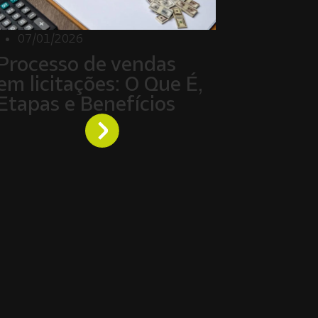
07/01/2026
Processo de vendas
em licitações: O Que É,
Etapas e Benefícios