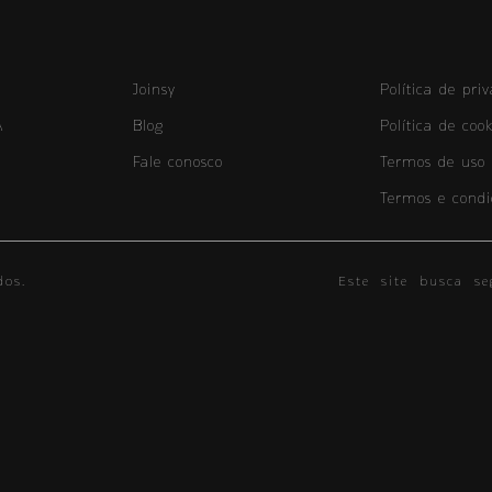
Joinsy
Política de pri
A
Blog
Política de cook
Fale conosco
Termos de uso
Termos e condi
os.
Este site busca se