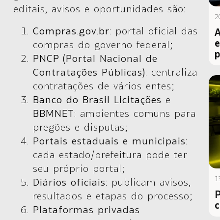
editais, avisos e oportunidades são:
2
Compras.gov.br
: portal oficial das
A
e
compras do governo federal;
p
PNCP
(Portal Nacional de
Contratações Públicas)
: centraliza
contratações de vários entes;
Banco do Brasil Licitações
e
BBMNET
: ambientes comuns para
pregões e disputas;
Portais estaduais e municipais
:
cada estado/prefeitura pode ter
seu próprio portal;
1
Diários oficiais
: publicam avisos,
P
resultados e etapas do processo;
c
Plataformas privadas