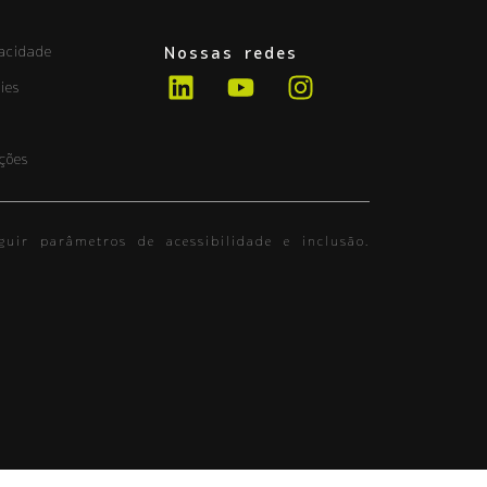
vacidade
Nossas redes
ies
ções
guir parâmetros de acessibilidade e inclusão.