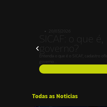
20/03/2026
SICAF: o que é,
governo?
Entenda o que é o SICAF, cadastro ofic
governo….
Todas as Noticias