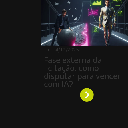
14/12/2025
Fase externa da
licitação: como
disputar para vencer
com IA?