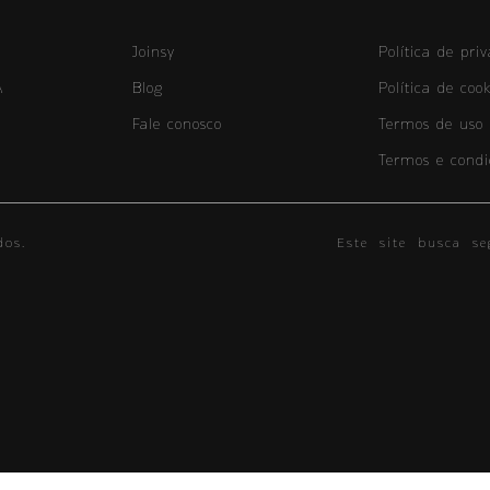
Joinsy
Política de pri
A
Blog
Política de cook
Fale conosco
Termos de uso
Termos e condi
os.
Este site busca se