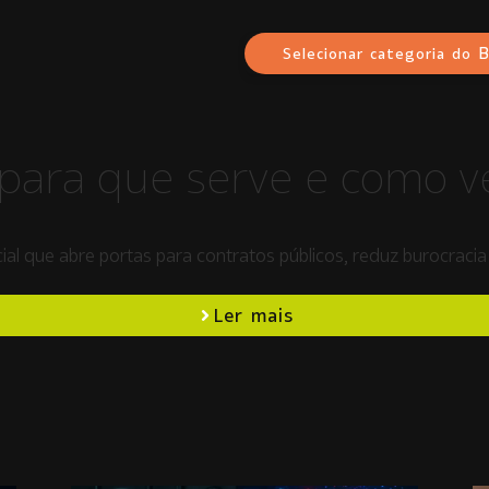
B
Selecionar categoria do
 para que serve e como v
ial que abre portas para contratos públicos, reduz burocraci
Ler mais