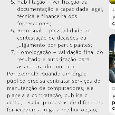
Habilitação –
verificação da
documentação e capacidade legal,
1
técnica e financeira dos
P
c
fornecedores;
Recursual –
possibilidade de
contestação de decisões ou
julgamento por participantes;
Homologação –
validação final do
resultado e autorização para
assinatura do contrato.
Por exemplo, quando um órgão
público precisa contratar serviços de
manutenção de computadores, ele
0
planeja a contratação, publica o
F
p
edital, recebe propostas de diferentes
c
fornecedores, julga a melhor opção,